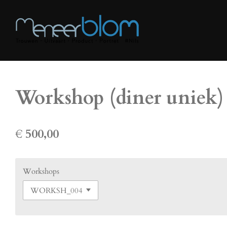
Ga
direct
naar
de
hoofdinhoud
Workshop (diner uniek)
€ 500,00
Workshops