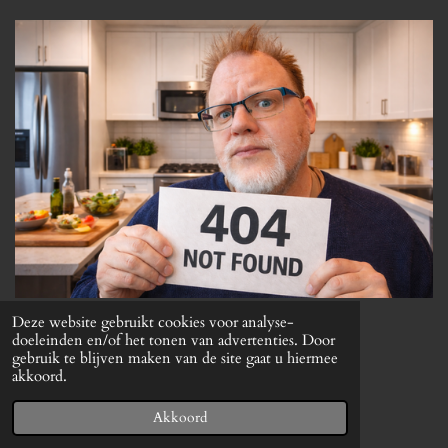
Deze website gebruikt cookies voor analyse-
© 2022 Meneer
BLOM
doeleinden en/of het tonen van advertenties. Door
gebruik te blijven maken van de site gaat u hiermee
akkoord.
Akkoord
WhatsApp